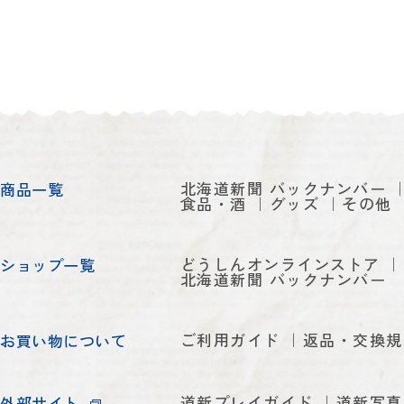
北海道新聞 バックナンバー
商品一覧
食品・酒
グッズ
その他
どうしんオンラインストア
ショップ一覧
北海道新聞 バックナンバー
ご利用ガイド
返品・交換規
お買い物について
道新プレイガイド
道新写真
外部サイト