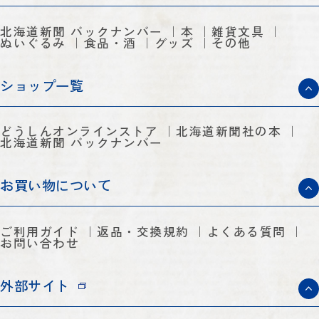
北海道新聞 バックナンバー
本
雑貨文具
ぬいぐるみ
食品・酒
グッズ
その他
ショップ一覧
どうしんオンラインストア
北海道新聞社の本
北海道新聞 バックナンバー
お買い物について
ご利用ガイド
返品・交換規約
よくある質問
お問い合わせ
外部サイト