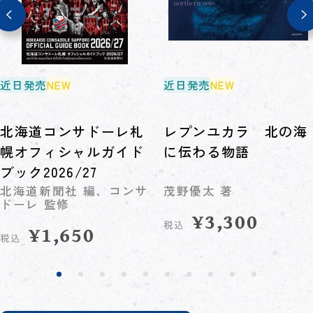
近日発売
NEW
近日発売
NEW
北海道コンサドーレ札
レプンユカラ 北の海
幌オフィシャルガイド
に伝わる物語
ブック2026/27
北海道新聞社 編、コンサ
茂野優太 著
ドーレ 監修
¥
3,300
税込
¥
1,650
税込