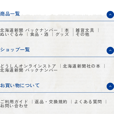
商品一覧
北海道新聞 バックナンバー
本
雑貨文具
ぬいぐるみ
食品・酒
グッズ
その他
ショップ一覧
どうしんオンラインストア
北海道新聞社の本
北海道新聞 バックナンバー
お買い物について
ご利用ガイド
返品・交換規約
よくある質問
お問い合わせ