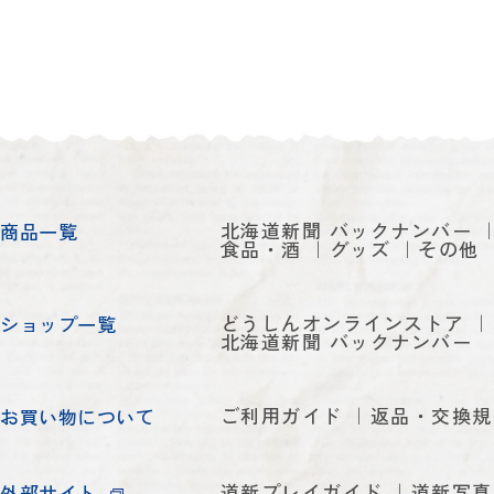
北海道新聞 バックナンバー
商品一覧
食品・酒
グッズ
その他
どうしんオンラインストア
ショップ一覧
北海道新聞 バックナンバー
ご利用ガイド
返品・交換規
お買い物について
道新プレイガイド
道新写真
外部サイト