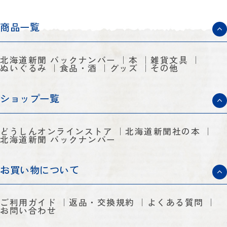
商品一覧
北海道新聞 バックナンバー
本
雑貨文具
ぬいぐるみ
食品・酒
グッズ
その他
ショップ一覧
どうしんオンラインストア
北海道新聞社の本
北海道新聞 バックナンバー
お買い物について
ご利用ガイド
返品・交換規約
よくある質問
お問い合わせ