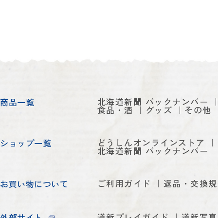
北海道新聞 バックナンバー
商品一覧
食品・酒
グッズ
その他
どうしんオンラインストア
ショップ一覧
北海道新聞 バックナンバー
ご利用ガイド
返品・交換規
お買い物について
道新プレイガイド
道新写真
外部サイト