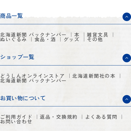
商品一覧
北海道新聞 バックナンバー
本
雑貨文具
ぬいぐるみ
食品・酒
グッズ
その他
ショップ一覧
どうしんオンラインストア
北海道新聞社の本
北海道新聞 バックナンバー
お買い物について
ご利用ガイド
返品・交換規約
よくある質問
お問い合わせ