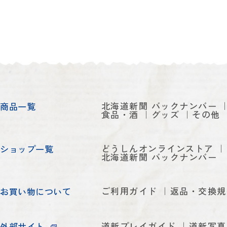
北海道新聞 バックナンバー
商品一覧
食品・酒
グッズ
その他
どうしんオンラインストア
ショップ一覧
北海道新聞 バックナンバー
ご利用ガイド
返品・交換規
お買い物について
道新プレイガイド
道新写真
外部サイト