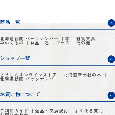
商品一覧
北海道新聞 バックナンバー
本
雑貨文具
ぬいぐるみ
食品・酒
グッズ
その他
ショップ一覧
どうしんオンラインストア
北海道新聞社の本
北海道新聞 バックナンバー
お買い物について
ご利用ガイド
返品・交換規約
よくある質問
お問い合わせ