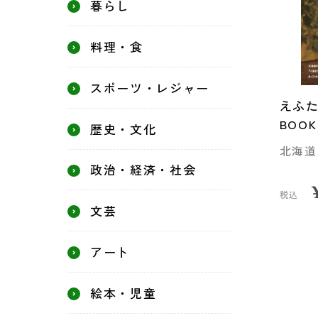
暮らし
料理・食
スポーツ・レジャー
えふ
BOOK
歴史・文化
北海道
政治・経済・社会
税込
文芸
アート
絵本・児童