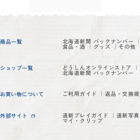
北海道新聞 バックナンバー
商品一覧
食品・酒
グッズ
その他
どうしんオンラインストア
ショップ一覧
北海道新聞 バックナンバー
ご利用ガイド
返品・交換規
お買い物について
道新プレイガイド
道新写真
外部サイト
マイ・クリップ