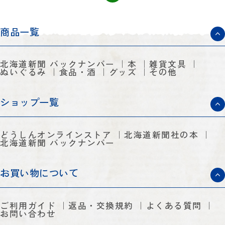
商品一覧
北海道新聞 バックナンバー
本
雑貨文具
ぬいぐるみ
食品・酒
グッズ
その他
ショップ一覧
どうしんオンラインストア
北海道新聞社の本
北海道新聞 バックナンバー
お買い物について
ご利用ガイド
返品・交換規約
よくある質問
お問い合わせ