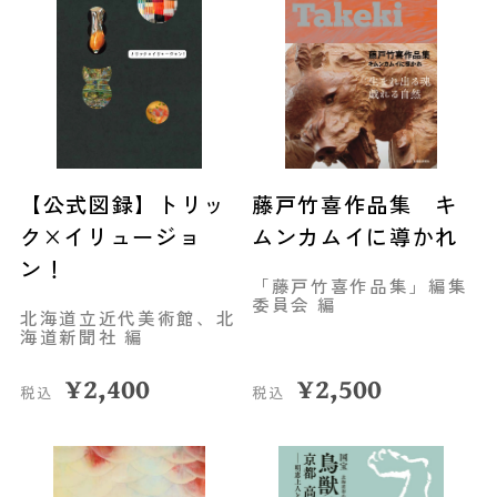
【公式図録】トリッ
藤戸竹喜作品集 キ
ク×イリュージョ
ムンカムイに導かれ
ン！
「藤戸竹喜作品集」編集
委員会 編
北海道立近代美術館、北
海道新聞社 編
¥
2,400
¥
2,500
税込
税込