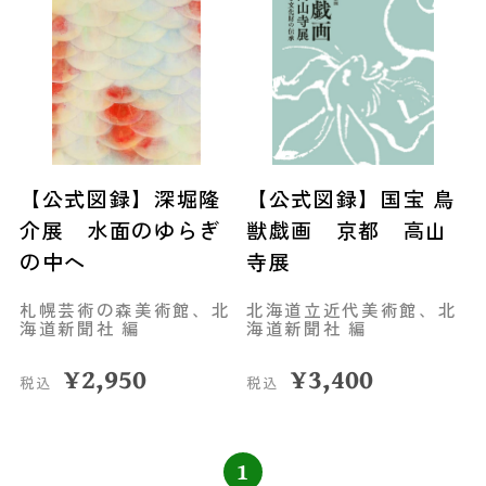
【公式図録】深堀隆
【公式図録】国宝 鳥
介展 水面のゆらぎ
獣戯画 京都 高山
の中へ
寺展
札幌芸術の森美術館、北
北海道立近代美術館、北
海道新聞社 編
海道新聞社 編
¥
2,950
¥
3,400
税込
税込
1