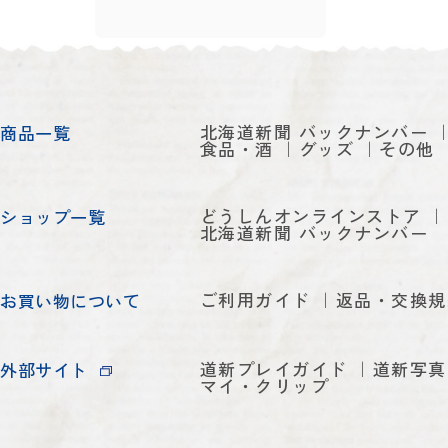
北海道新聞 バックナンバー
商品一覧
食品・酒
グッズ
その他
どうしんオンラインストア
ショップ一覧
北海道新聞 バックナンバー
ご利用ガイド
返品・交換規
お買い物について
道新プレイガイド
道新写真
外部サイト
マイ・クリップ