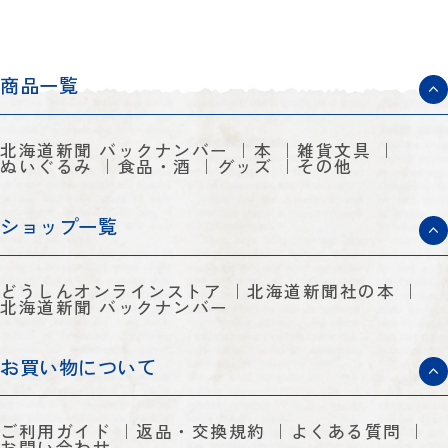
商品一覧
北海道新聞 バックナンバー
本
雑貨文具
ぬいぐるみ
食品・酒
グッズ
その他
ショップ一覧
どうしんオンラインストア
北海道新聞社の本
北海道新聞 バックナンバー
お買い物について
ご利用ガイド
返品・交換規約
よくある質問
お問い合わせ