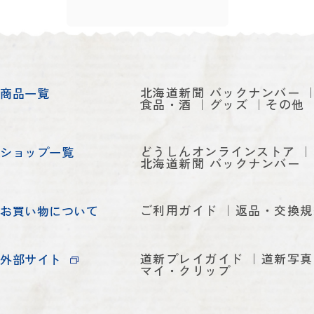
北海道新聞 バックナンバー
商品一覧
食品・酒
グッズ
その他
どうしんオンラインストア
ショップ一覧
北海道新聞 バックナンバー
ご利用ガイド
返品・交換規
お買い物について
道新プレイガイド
道新写真
外部サイト
マイ・クリップ