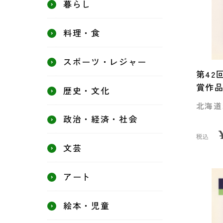
暮らし
料理・食
スポーツ・レジャー
第42
賞作
歴史・文化
北海道
政治・経済・社会
税込
文芸
アート
絵本・児童