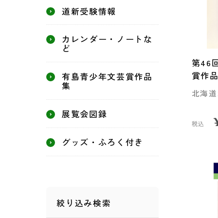
道新受験情報
カレンダー・ノートな
ど
第46
賞作
有島青少年文芸賞作品
集
北海道
展覧会図録
税込
グッズ・ふろく付き
絞り込み検索