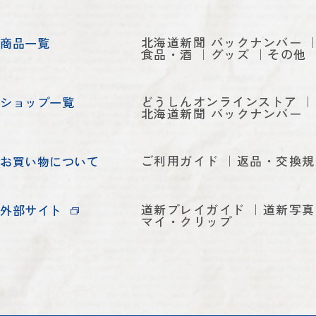
北海道新聞 バックナンバー
商品一覧
食品・酒
グッズ
その他
どうしんオンラインストア
ショップ一覧
北海道新聞 バックナンバー
ご利用ガイド
返品・交換規
お買い物について
道新プレイガイド
道新写真
外部サイト
マイ・クリップ