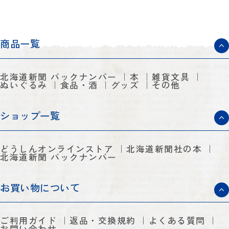
商品一覧
北海道新聞 バックナンバー
本
雑貨文具
ぬいぐるみ
食品・酒
グッズ
その他
ショップ一覧
どうしんオンラインストア
北海道新聞社の本
北海道新聞 バックナンバー
お買い物について
ご利用ガイド
返品・交換規約
よくある質問
お問い合わせ