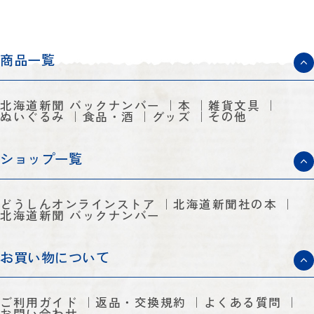
商品一覧
北海道新聞 バックナンバー
本
雑貨文具
ぬいぐるみ
食品・酒
グッズ
その他
ショップ一覧
どうしんオンラインストア
北海道新聞社の本
北海道新聞 バックナンバー
お買い物について
ご利用ガイド
返品・交換規約
よくある質問
お問い合わせ