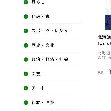
暮らし
料理・食
スポーツ・レジャー
北海
代」
歴史・文化
北海道
監修 
政治・経済・社会
税込
文芸
アート
絵本・児童