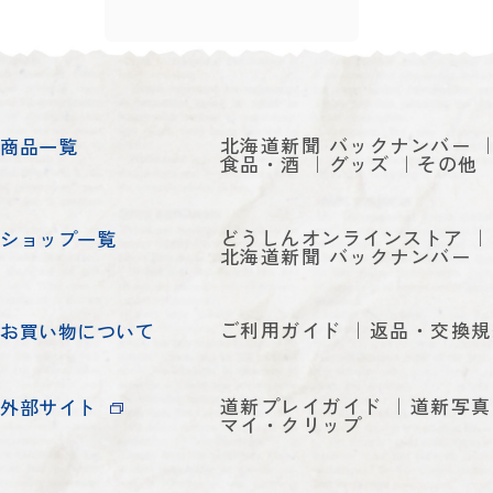
北海道新聞 バックナンバー
商品一覧
食品・酒
グッズ
その他
どうしんオンラインストア
ショップ一覧
北海道新聞 バックナンバー
ご利用ガイド
返品・交換規
お買い物について
道新プレイガイド
道新写真
外部サイト
マイ・クリップ