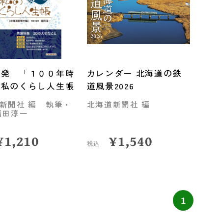
道発 「１００年時
カレンダー 北海道の鉄
の私のくらし人生帳
道風景2026
新聞社 編 執筆・
北海道新聞社 編
福田淳一
¥
1,210
¥
1,540
税込
1