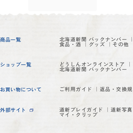
北海道新聞 バックナンバー
商品一覧
食品・酒
グッズ
その他
どうしんオンラインストア
ショップ一覧
北海道新聞 バックナンバー
ご利用ガイド
返品・交換規
お買い物について
道新プレイガイド
道新写真
外部サイト
マイ・クリップ