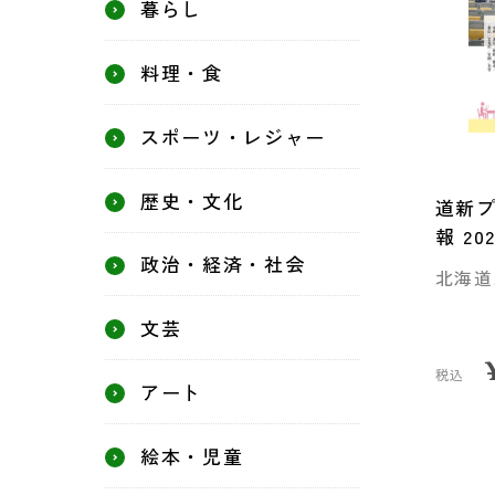
暮らし
料理・食
スポーツ・レジャー
歴史・文化
道新プ
報 2
政治・経済・社会
北海道
文芸
税込
アート
絵本・児童