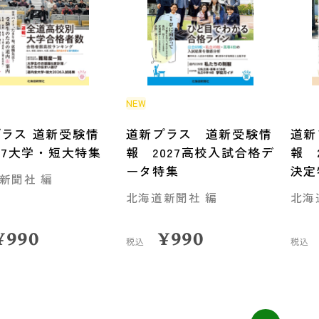
NEW
ラス 道新受験情
道新プラス 道新受験情
道新
027大学・短大特集
報 2027高校入試合格デ
報 
ータ特集
決定
新聞社 編
北海道新聞社 編
北海
¥
990
¥
990
税込
税込