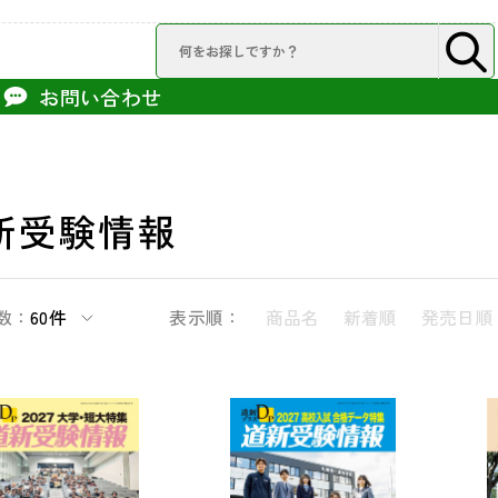
お問い合わせ
新受験情報
数：
60件
表示順：
商品名
新着順
発売日順