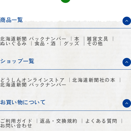
商品一覧
北海道新聞 バックナンバー
本
雑貨文具
ぬいぐるみ
食品・酒
グッズ
その他
ショップ一覧
どうしんオンラインストア
北海道新聞社の本
北海道新聞 バックナンバー
お買い物について
ご利用ガイド
返品・交換規約
よくある質問
お問い合わせ