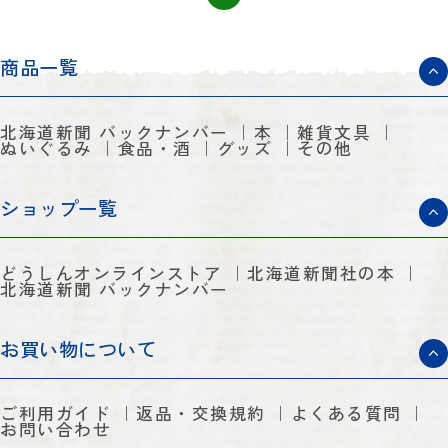
商品一覧
北海道新聞 バックナンバー
本
雑貨文具
ぬいぐるみ
食品・酒
グッズ
その他
ショップ一覧
どうしんオンラインストア
北海道新聞社の本
北海道新聞 バックナンバー
お買い物について
ご利用ガイド
返品・交換規約
よくある質問
お問い合わせ