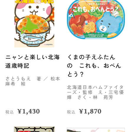
ニャンと楽しい北海
くまの子えふたん
道歳時記
の これも、おべん
とう？
さとうもえ 著 ／ 松本
麻希 絵
北海道日本ハムファイタ
ーズ・監修 え・三宅優
輝 さく・林 苑芳
¥
1,430
¥
1,870
税込
税込