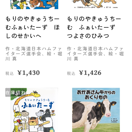
もりのやきゅうちー
もりのやきゅうちー
むふぁいたーず ほ
む ふぁいたーず
しのせかいへ
つよさのひみつ
作・北海道日本ハムファ
作・北海道日本ハムファ
イターズ選手会、絵・堀
イターズ選手会、絵・堀
川 真
川 真
¥
1,430
¥
1,426
税込
税込
在庫切れ