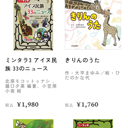
ミンタラ3 アイヌ民
きりんのうた
族 33のニュース
作・大平まゆみ／絵・ひ
だのかな代
北原モコットゥナシ 、
瀧口夕美 編著、小笠原
小夜 絵
¥
1,980
¥
1,760
税込
税込