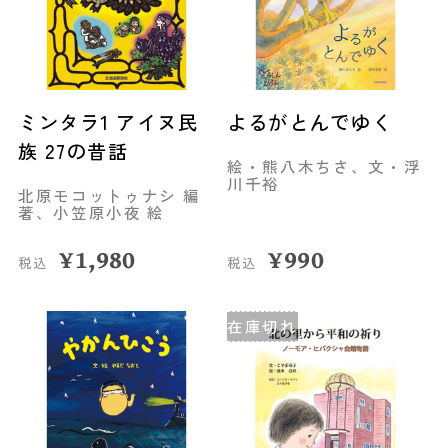
ミンタラ1 アイヌ民
よるがとんでゆく
族 27の昔話
絵・熊八木ちさ、文・浮
川千裕
北原モコットゥナシ 編
著、小笠原小夜 絵
¥
1,980
¥
990
税込
税込
在庫切れ