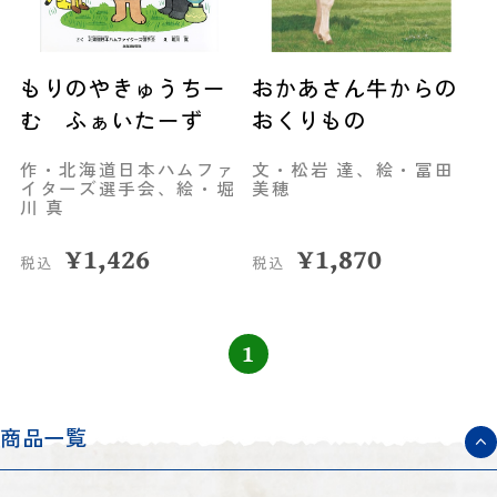
もりのやきゅうちー
おかあさん牛からの
む ふぁいたーず
おくりもの
作・北海道日本ハムファ
文・松岩 達、絵・冨田
イターズ選手会、絵・堀
美穂
川 真
¥
1,426
¥
1,870
税込
税込
1
商品一覧