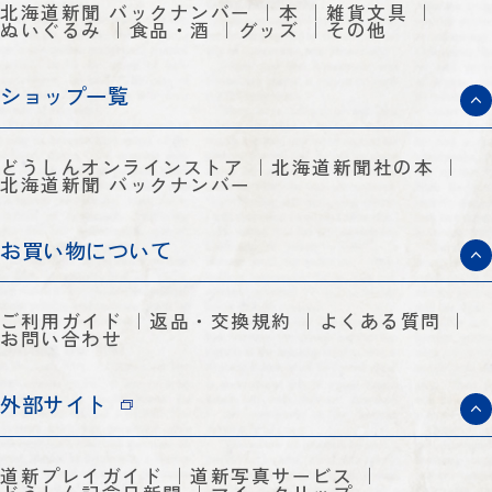
北海道新聞 バックナンバー
本
雑貨文具
ぬいぐるみ
食品・酒
グッズ
その他
ショップ一覧
どうしんオンラインストア
北海道新聞社の本
北海道新聞 バックナンバー
お買い物について
ご利用ガイド
返品・交換規約
よくある質問
お問い合わせ
外部サイト
道新プレイガイド
道新写真サービス