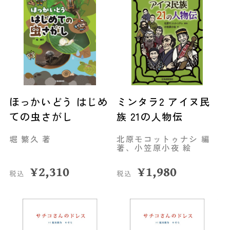
ほっかいどう はじめ
ミンタラ2 アイヌ民
ての虫さがし
族 21の人物伝
堀 繁久 著
北原モコットゥナシ 編
著、小笠原小夜 絵
¥
2,310
¥
1,980
税込
税込