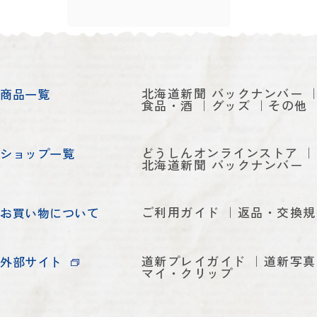
北海道新聞 バックナンバー
商品一覧
食品・酒
グッズ
その他
どうしんオンラインストア
ショップ一覧
北海道新聞 バックナンバー
ご利用ガイド
返品・交換規
お買い物について
道新プレイガイド
道新写真
外部サイト
マイ・クリップ