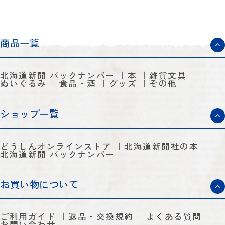
商品一覧
北海道新聞 バックナンバー
本
雑貨文具
ぬいぐるみ
食品・酒
グッズ
その他
ショップ一覧
どうしんオンラインストア
北海道新聞社の本
北海道新聞 バックナンバー
お買い物について
ご利用ガイド
返品・交換規約
よくある質問
お問い合わせ