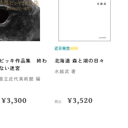
近日発売
NEW
ビッキ作品集 終わ
北海道 森と湖の日々
ない迷宮
水越武 著
道立近代美術館 編
¥
3,300
¥
3,520
税込