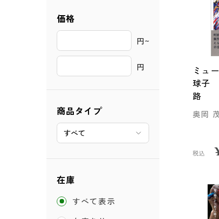
価格
円~ 
円
ミュー
球子 
路
商品タイプ
奥岡 
税込
在庫
すべて表示