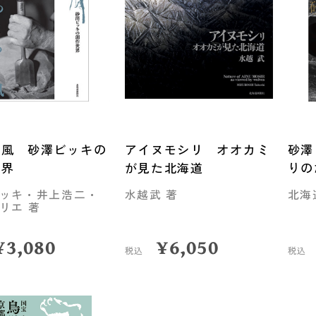
の風 砂澤ビッキの
アイヌモシリ オオカミ
砂澤
世界
が見た北海道
りの
ッキ・井上浩二・
水越武 著
北海
リエ 著
¥
3,080
¥
6,050
税込
税込