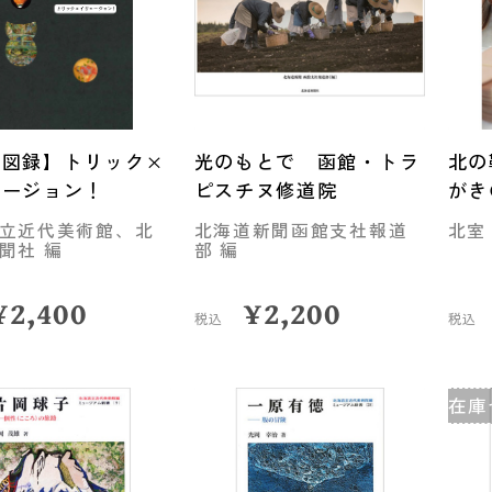
式図録】トリック×
光のもとで 函館・トラ
北の
ュージョン！
ピスチヌ修道院
がき
立近代美術館、北
北海道新聞函館支社報道
北室
聞社 編
部 編
¥
2,400
¥
2,200
税込
税込
在庫