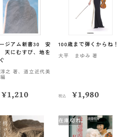
ージアム新書30 安
100歳まで弾くからね！
 天にむすび、地を
大平 まゆみ 著
ぐ
 淳之 著、道立近代美
 編
¥
1,210
¥
1,980
税込
在庫切れ