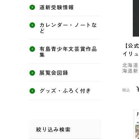
道新受験情報
カレンダー・ノートな
ど
【公
有島青少年文芸賞作品
イリ
集
北海道
海道新
展覧会図録
グッズ・ふろく付き
税込
絞り込み検索