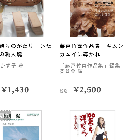
鞄ものがたり いた
藤戸竹喜作品集 キムン
の職人魂
カムイに導かれ
 かず子 著
「藤戸竹喜作品集」編集
委員会 編
¥
1,430
¥
2,500
税込
切れ