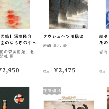
式図録】深堀隆介
タウシュベツ川橋梁
続
水面のゆらぎの中へ
あの
岩崎 量示 著
術の森美術館、北
岩崎
聞社 編
¥
2,950
¥
2,475
税込
税込
在庫切れ