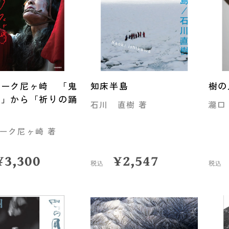
ヤーク尼ヶ崎 「鬼
知床半島
樹の
り」から「祈りの踊
石川 直樹 著
瀧口
へ
ーク尼ヶ崎 著
¥
3,300
¥
2,547
税込
税込