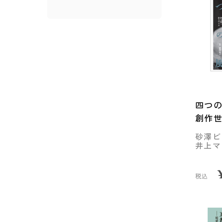
四つ
創作
砂澤ビ
井上マ
税込