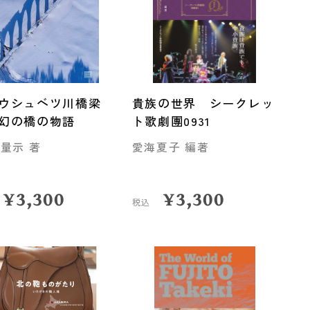
タウシュベツ川橋梁
貴族の世界 シークレッ
幻の橋の物語
ト歌劇團0931
 量示 著
愛海夏子 編著
¥
3,300
¥
3,300
税込