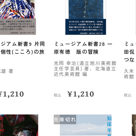
ジアム新書9 片岡
ミュージアム新書28 一
ミュ
個性(こころ)の旅
原有徳 版の冒険
田侃
つな
光岡 幸治(道立旭川美術館
主任学芸員) 著、北海道立
茂雄 著
久米
近代美術館 編
術館
¥
1,210
¥
1,210
税込
税込
在庫切れ