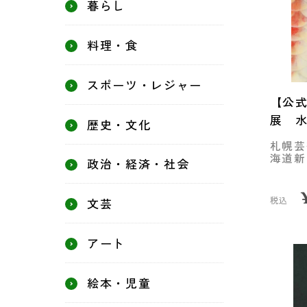
暮らし
料理・食
スポーツ・レジャー
【公
展 
歴史・文化
札幌芸
海道新
政治・経済・社会
税込
文芸
アート
絵本・児童