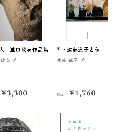
人 瀧口政満作品集
母・遠藤道子と私
 政満 著
遠藤 郁子 著
¥
3,300
¥
1,760
税込