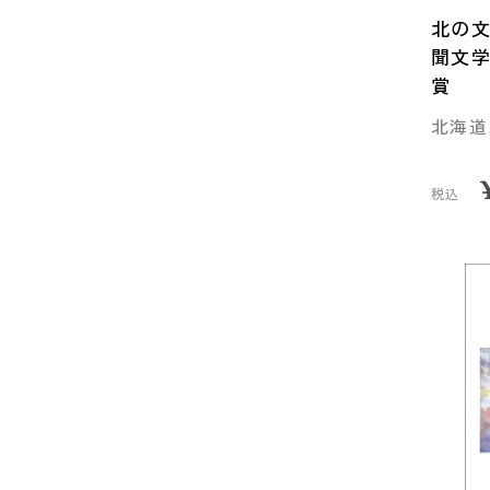
北の文
聞文
賞
北海道
税込