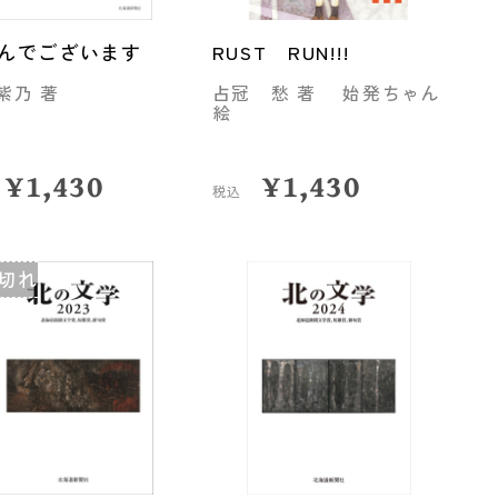
んでございます
RUST RUN!!!
紫乃 著
占冠 愁 著 始発ちゃん
絵
¥
1,430
¥
1,430
税込
切れ