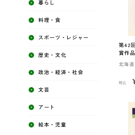
暮らし
料理・食
スポーツ・レジャー
第42
賞作
歴史・文化
北海道
政治・経済・社会
税込
文芸
アート
絵本・児童