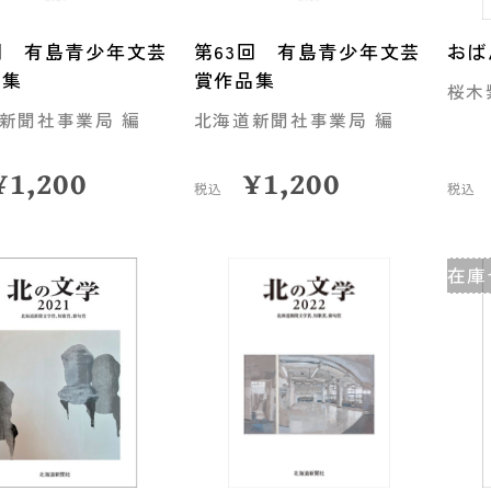
回 有島青少年文芸
第63回 有島青少年文芸
おば
品集
賞作品集
桜木
新聞社事業局 編
北海道新聞社事業局 編
¥
1,200
¥
1,200
税込
税込
在庫