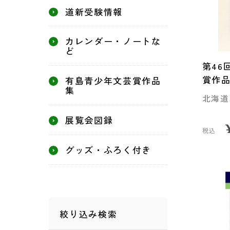
道新受験情報
カレンダー・ノートな
ど
第46
賞作
有島青少年文芸賞作品
集
北海道
展覧会図録
税込
グッズ・ふろく付き
絞り込み検索