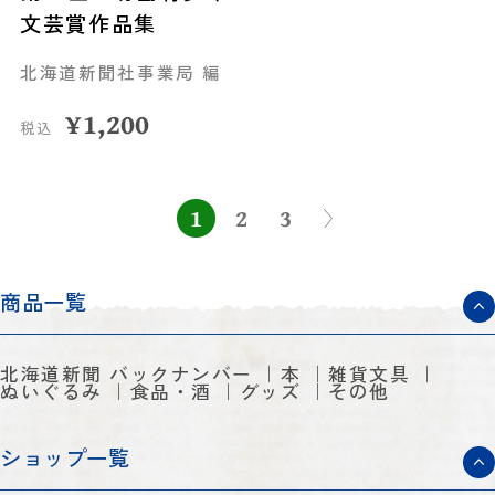
文芸賞作品集
北海道新聞社事業局 編
¥
1,200
税込
1
2
3
商品一覧
北海道新聞 バックナンバー
本
雑貨文具
ぬいぐるみ
食品・酒
グッズ
その他
ショップ一覧