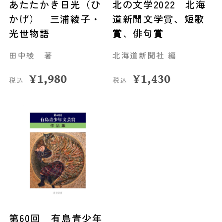
あたたかき日光（ひ
北の文学2022 北海
かげ） 三浦綾子・
道新聞文学賞、短歌
光世物語
賞、俳句賞
田中綾 著
北海道新聞社 編
¥
1,980
¥
1,430
税込
税込
第60回 有島青少年