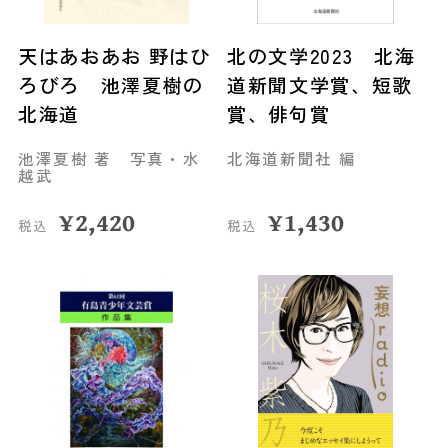
天はあおあお 野はひ
北の文学2023 北海
ろびろ 池澤夏樹の
道新聞文学賞、短歌
北海道
賞、俳句賞
池澤夏樹 著 写真・水
北海道新聞社 編
越武
¥
2,420
¥
1,430
税込
税込