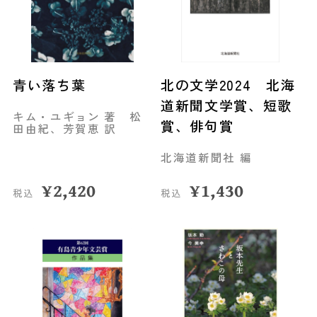
青い落ち葉
北の文学2024 北海
道新聞文学賞、短歌
キム・ユギョン 著 松
賞、俳句賞
田由紀、芳賀恵 訳
北海道新聞社 編
¥
2,420
¥
1,430
税込
税込