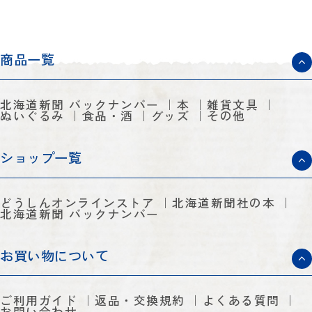
商品一覧
北海道新聞 バックナンバー
本
雑貨文具
ぬいぐるみ
食品・酒
グッズ
その他
ショップ一覧
どうしんオンラインストア
北海道新聞社の本
北海道新聞 バックナンバー
お買い物について
ご利用ガイド
返品・交換規約
よくある質問
お問い合わせ