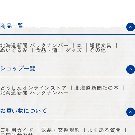
商品一覧
北海道新聞 バックナンバー
本
雑貨文具
ぬいぐるみ
食品・酒
グッズ
その他
ショップ一覧
どうしんオンラインストア
北海道新聞社の本
北海道新聞 バックナンバー
お買い物について
ご利用ガイド
返品・交換規約
よくある質問
お問い合わせ