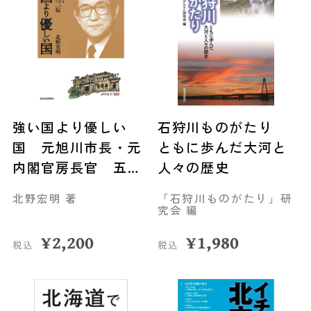
強い国より優しい
石狩川ものがたり
国 元旭川市長・元
ともに歩んだ大河と
内閣官房長官 五十
人々の歴史
嵐広三伝
北野宏明 著
「石狩川ものがたり」研
究会 編
¥
2,200
¥
1,980
税込
税込