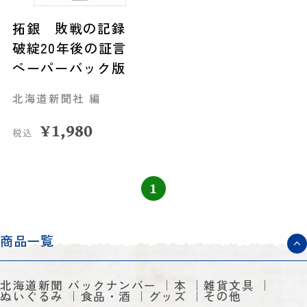
拓銀 敗戦の記録
破綻20年後の証言
ペーパーバック版
北海道新聞社 編
¥
1,980
税込
1
商品一覧
北海道新聞 バックナンバー
本
雑貨文具
ぬいぐるみ
食品・酒
グッズ
その他