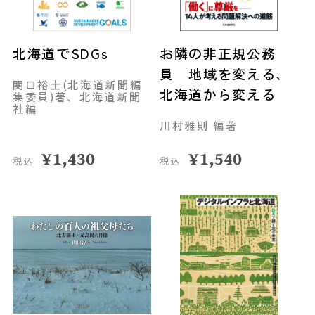
北海道でSDGs
お隣の非正規公務
員 地域を変える、
関口裕士(北海道新聞編
北海道から変える
集委員)著、北海道新聞
社編
川村雅則 編著
¥
1,430
¥
1,540
税込
税込