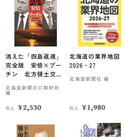
消えた「四島返還」
北海道の業界地図
完全版 安倍×プー
2026‐27
チン 北方領土交渉
北海道新聞社 編
の真相
北海道新聞日ロ取材班
編
¥
2,530
¥
1,980
税込
税込