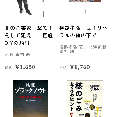
北の企業家 撃て！
横路孝弘 民主リベ
そして狙え！ 巨艦
ラルの旗の下で
DIYの船出
横路孝弘 著、北海道新
聞社 編
木村 勇市 著
¥
1,650
¥
1,760
税込
税込