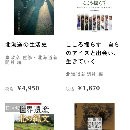
北海道の生活史
こころ揺らす 自ら
のアイヌと出会い、
岸政彦 監修・北海道新
生きていく
聞社 編
北海道新聞社 編
¥
4,950
¥
1,870
税込
税込
在庫切れ