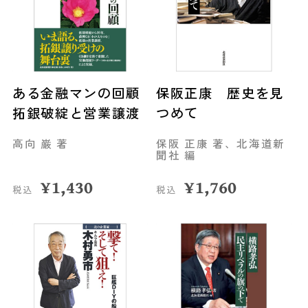
ある金融マンの回顧
保阪正康 歴史を見
拓銀破綻と営業譲渡
つめて
高向 巌 著
保阪 正康 著、北海道新
聞社 編
¥
1,430
¥
1,760
税込
税込