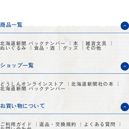
商品一覧
北海道新聞 バックナンバー
本
雑貨文具
ぬいぐるみ
食品・酒
グッズ
その他
ショップ一覧
どうしんオンラインストア
北海道新聞社の本
北海道新聞 バックナンバー
お買い物について
ご利用ガイド
返品・交換規約
よくある質問
お問い合わせ