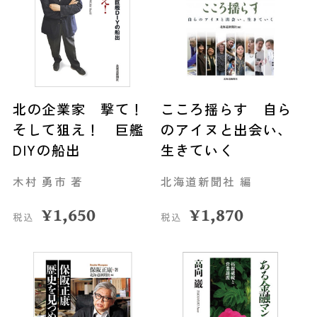
北の企業家 撃て！
こころ揺らす 自ら
そして狙え！ 巨艦
のアイヌと出会い、
DIYの船出
生きていく
木村 勇市 著
北海道新聞社 編
¥
1,650
¥
1,870
税込
税込