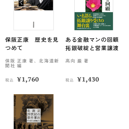
保阪正康 歴史を見
ある金融マンの回顧
つめて
拓銀破綻と営業譲渡
保阪 正康 著、北海道新
高向 巌 著
聞社 編
¥
1,760
¥
1,430
税込
税込