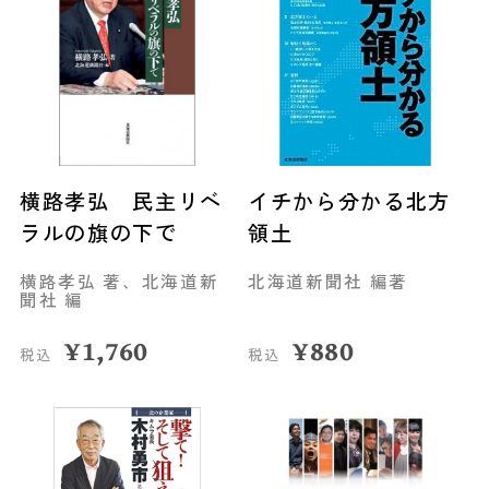
横路孝弘 民主リベ
イチから分かる北方
ラルの旗の下で
領土
横路孝弘 著、北海道新
北海道新聞社 編著
聞社 編
¥
1,760
¥
880
税込
税込