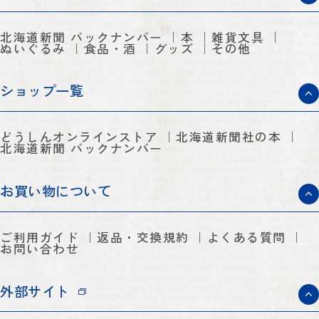
北海道新聞 バックナンバー
本
雑貨文具
ぬいぐるみ
食品・酒
グッズ
その他
ショップ一覧
どうしんオンラインストア
北海道新聞社の本
北海道新聞 バックナンバー
お買い物について
ご利用ガイド
返品・交換規約
よくある質問
お問い合わせ
外部サイト