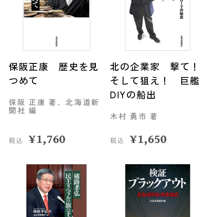
保阪正康 歴史を見
北の企業家 撃て！
つめて
そして狙え！ 巨艦
DIYの船出
保阪 正康 著、北海道新
聞社 編
木村 勇市 著
¥
1,760
¥
1,650
税込
税込