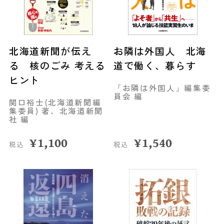
北海道新聞が伝え
お隣は外国人 北海
る 核のごみ 考える
道で働く、暮らす
ヒント
「お隣は外国人」編集委
員会 編
関口裕士(北海道新聞編
集委員) 著、北海道新聞
社 編
¥
1,100
¥
1,540
税込
税込