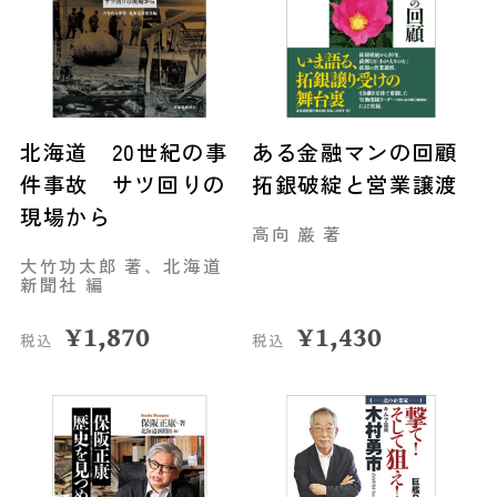
北海道 20世紀の事
ある金融マンの回顧
件事故 サツ回りの
拓銀破綻と営業譲渡
現場から
高向 巌 著
大竹功太郎 著、北海道
新聞社 編
¥
1,870
¥
1,430
税込
税込