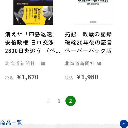
消えた「四島返還」
拓銀 敗戦の記録
安倍政権 日ロ交渉
破綻20年後の証言
2800日を追う （ペー
ペーパーバック版
パーバック版）
北海道新聞社 編
北海道新聞社 編
¥
1,870
¥
1,980
税込
税込
1
2
商品一覧