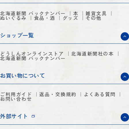
北海道新聞 バックナンバー
本
雑貨文具
ぬいぐるみ
食品・酒
グッズ
その他
ショップ一覧
どうしんオンラインストア
北海道新聞社の本
北海道新聞 バックナンバー
お買い物について
ご利用ガイド
返品・交換規約
よくある質問
お問い合わせ
外部サイト