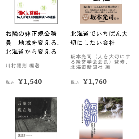
お隣の非正規公務
北海道でいちばん大
員 地域を変える、
切にしたい会社
北海道から変える
坂本光司（人を大切にす
る経営学会会長）監修、
川村雅則 編著
北海道新聞社 編
¥
1,540
¥
1,760
税込
税込