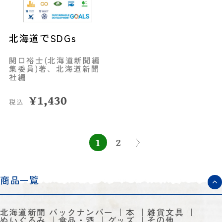
北海道でSDGs
関口裕士(北海道新聞編
集委員)著、北海道新聞
社編
¥
1,430
税込
1
2
商品一覧
北海道新聞 バックナンバー
本
雑貨文具
ぬいぐるみ
食品・酒
グッズ
その他