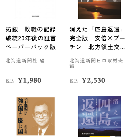
拓銀 敗戦の記録
消えた「四島返還」
破綻20年後の証言
完全版 安倍×プー
ペーパーバック版
チン 北方領土交渉
の真相
北海道新聞社 編
北海道新聞日ロ取材班
編
¥
1,980
¥
2,530
税込
税込