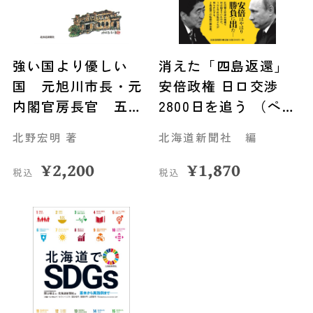
強い国より優しい
消えた「四島返還」
国 元旭川市長・元
安倍政権 日ロ交渉
内閣官房長官 五十
2800日を追う （ペー
嵐広三伝
パーバック版）
北野宏明 著
北海道新聞社 編
¥
2,200
¥
1,870
税込
税込