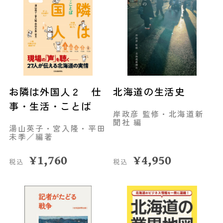
お隣は外国人２ 仕
北海道の生活史
事・生活・ことば
岸政彦 監修・北海道新
聞社 編
湯山英子・宮入隆・平田
未季／編著
¥
1,760
¥
4,950
税込
税込