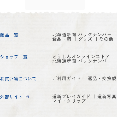
北海道新聞 バックナンバー
商品一覧
食品・酒
グッズ
その他
どうしんオンラインストア
ショップ一覧
北海道新聞 バックナンバー
ご利用ガイド
返品・交換規
お買い物について
道新プレイガイド
道新写真
外部サイト
マイ・クリップ