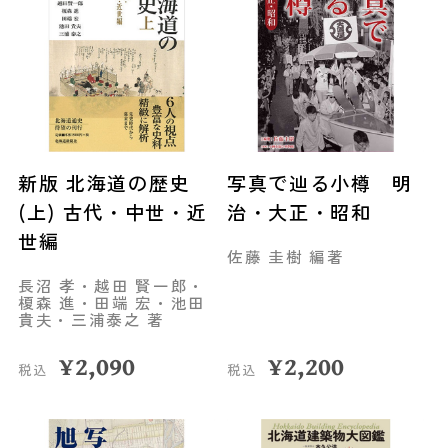
新版 北海道の歴史
写真で辿る小樽 明
(上) 古代・中世・近
治・大正・昭和
世編
佐藤 圭樹 編著
長沼 孝・越田 賢一郎・
榎森 進・田端 宏・池田
貴夫・三浦泰之 著
¥
2,090
¥
2,200
税込
税込