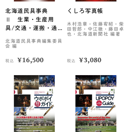
北海道民具事典
くしろ写真帳
Ⅱ 生業・生産用
木村浩章・佐藤宥紹・柴
具/交通・運搬・通
田哲郎・中江徹・藤田卓
也・北海道新聞社 編著
信用具
北海道民具事典編集委員
会 編
¥
16,500
¥
3,080
税込
税込