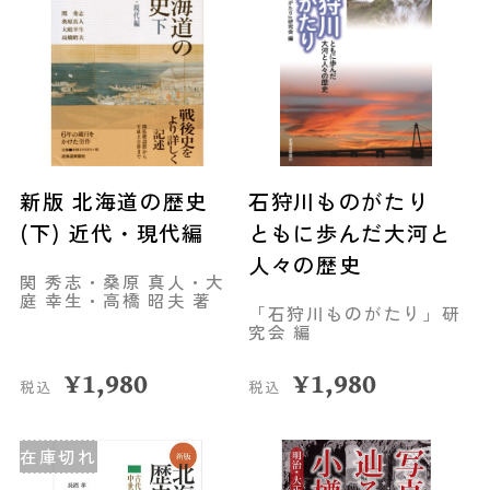
新版 北海道の歴史
石狩川ものがたり
(下) 近代・現代編
ともに歩んだ大河と
人々の歴史
関 秀志・桑原 真人・大
庭 幸生・高橋 昭夫 著
「石狩川ものがたり」研
究会 編
¥
1,980
¥
1,980
税込
税込
在庫切れ