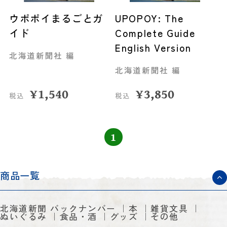
ウポポイまるごとガ
UPOPOY: The
イド
Complete Guide
English Version
北海道新聞社 編
北海道新聞社 編
¥
1,540
¥
3,850
税込
税込
1
商品一覧
北海道新聞 バックナンバー
本
雑貨文具
ぬいぐるみ
食品・酒
グッズ
その他