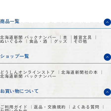
商品一覧
北海道新聞 バックナンバー
本
雑貨文具
ぬいぐるみ
食品・酒
グッズ
その他
ショップ一覧
どうしんオンラインストア
北海道新聞社の本
北海道新聞 バックナンバー
お買い物について
ご利用ガイド
返品・交換規約
よくある質問
お問い合わせ