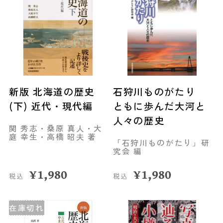
新版 北海道の歴史
石狩川ものがたり
(下) 近代・現代編
ともに歩んだ大河と
人々の歴史
関 秀志・桑原 真人・大
庭 幸生・高橋 昭夫 著
「石狩川ものがたり」研
究会 編
¥
1,980
¥
1,980
税込
税込
在庫切れ