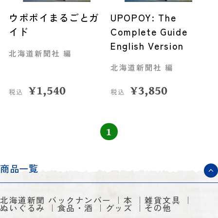
ウポポイまるごとガ
UPOPOY: The
イド
Complete Guide
English Version
北海道新聞社 編
北海道新聞社 編
¥
1,540
¥
3,850
税込
税込
1
商品一覧
北海道新聞 バックナンバー
本
雑貨文具
ぬいぐるみ
食品・酒
グッズ
その他