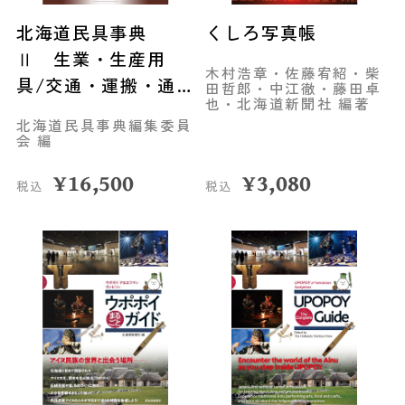
北海道民具事典
くしろ写真帳
Ⅱ 生業・生産用
木村浩章・佐藤宥紹・柴
具/交通・運搬・通
田哲郎・中江徹・藤田卓
也・北海道新聞社 編著
信用具
北海道民具事典編集委員
会 編
¥
16,500
¥
3,080
税込
税込