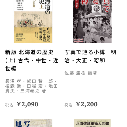
新版 北海道の歴史
写真で辿る小樽 明
(上) 古代・中世・近
治・大正・昭和
世編
佐藤 圭樹 編著
長沼 孝・越田 賢一郎・
榎森 進・田端 宏・池田
貴夫・三浦泰之 著
¥
2,090
¥
2,200
税込
税込