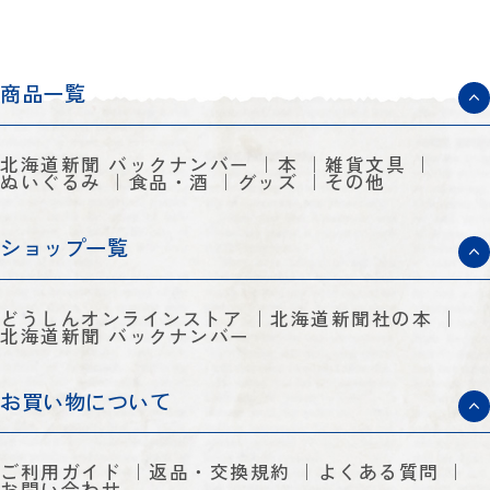
商品一覧
北海道新聞 バックナンバー
本
雑貨文具
ぬいぐるみ
食品・酒
グッズ
その他
ショップ一覧
どうしんオンラインストア
北海道新聞社の本
北海道新聞 バックナンバー
お買い物について
ご利用ガイド
返品・交換規約
よくある質問
お問い合わせ