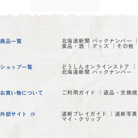
北海道新聞 バックナンバー
商品一覧
食品・酒
グッズ
その他
どうしんオンラインストア
ショップ一覧
北海道新聞 バックナンバー
ご利用ガイド
返品・交換規
お買い物について
道新プレイガイド
道新写真
外部サイト
マイ・クリップ