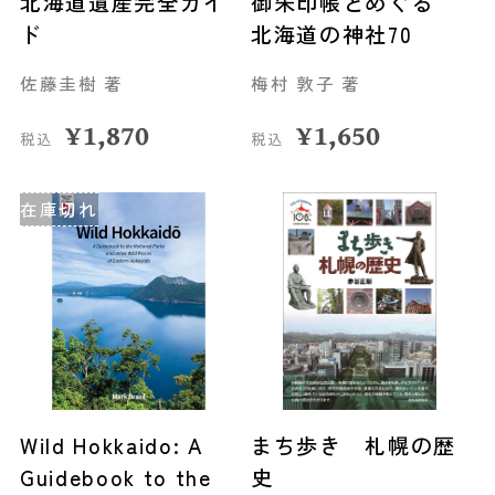
北海道遺産完全ガイ
御朱印帳とめぐる
ド
北海道の神社70
佐藤圭樹 著
梅村 敦子 著
¥
1,870
¥
1,650
税込
税込
在庫切れ
Wild Hokkaido: A
まち歩き 札幌の歴
Guidebook to the
史