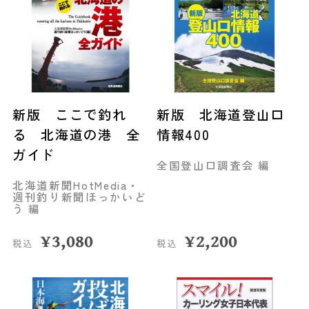
新版 ここで釣れ
新版 北海道登山口
る 北海道の港 全
情報400
ガイド
全国登山口調査会 編
北海道新聞HotMedia・
週刊釣り新聞ほっかいど
う 編
¥
3,080
¥
2,200
税込
税込