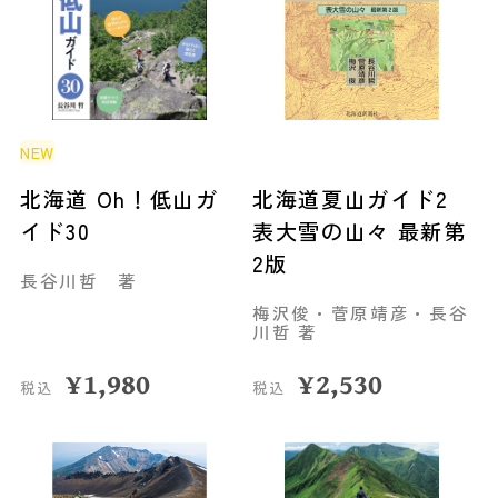
NEW
北海道 Oh！低山ガ
北海道夏山ガイド2
イド30
表大雪の山々 最新第
2版
長谷川哲 著
梅沢俊・菅原靖彦・長谷
川哲 著
¥
1,980
¥
2,530
税込
税込