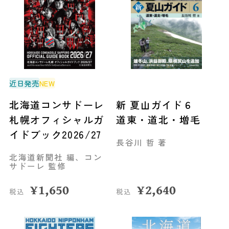
近日発売
NEW
北海道コンサドーレ
新 夏山ガイド６
札幌オフィシャルガ
道東・道北・増毛
イドブック2026/27
長谷川 哲 著
北海道新聞社 編、コン
サドーレ 監修
¥
1,650
¥
2,640
税込
税込