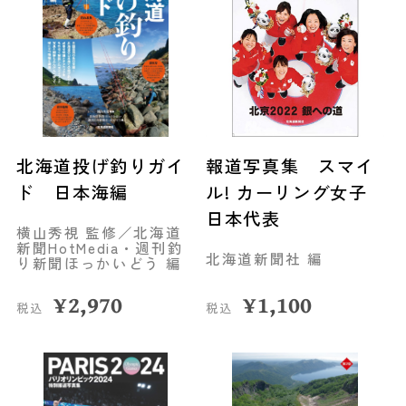
北海道投げ釣りガイ
報道写真集 スマイ
ド 日本海編
ル! カーリング女子
日本代表
横山秀視 監修／北海道
新聞HotMedia・週刊釣
北海道新聞社 編
り新聞ほっかいどう 編
¥
2,970
¥
1,100
税込
税込