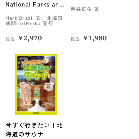
National Parks and
赤谷正樹 著
other Wild Places
Mark Brazil 著、北海道
of Eastern
新聞HotMedia 発行
Hokkaido
¥
2,970
¥
1,980
税込
税込
今すぐ行きたい！北
海道のサウナ