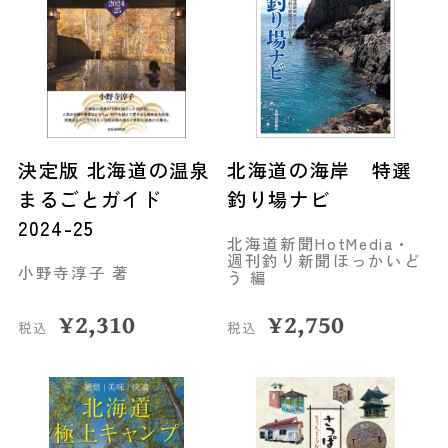
決定版 北海道の温泉
北海道の海岸 特選
まるごとガイド
釣り場ナビ
2024-25
北海道新聞HotMedia・
週刊釣り新聞ほっかいど
小野寺淳子 著
う 編
¥
2,310
¥
2,750
税込
税込