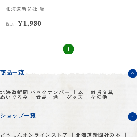
北海道新聞社 編
¥
1,980
税込
1
商品一覧
北海道新聞 バックナンバー
本
雑貨文具
ぬいぐるみ
食品・酒
グッズ
その他
ショップ一覧
どうしんオンラインストア
北海道新聞社の本