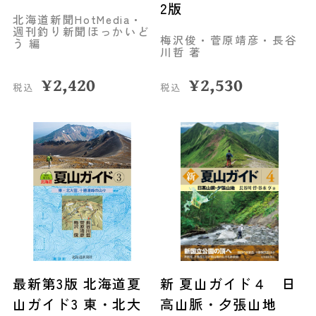
2版
北海道新聞HotMedia・
週刊釣り新聞ほっかいど
梅沢俊・菅原靖彦・長谷
う 編
川哲 著
¥
2,420
¥
2,530
税込
税込
最新第3版 北海道夏
新 夏山ガイド４ 日
山ガイド3 東・北大
高山脈・夕張山地