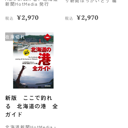
り新聞ほっかいどう 編
of Eastern
新聞HotMedia 発行
Hokkaido
¥
2,970
¥
2,970
税込
税込
在庫切れ
新版 ここで釣れ
る 北海道の港 全
ガイド
北海道新聞HotMedia・