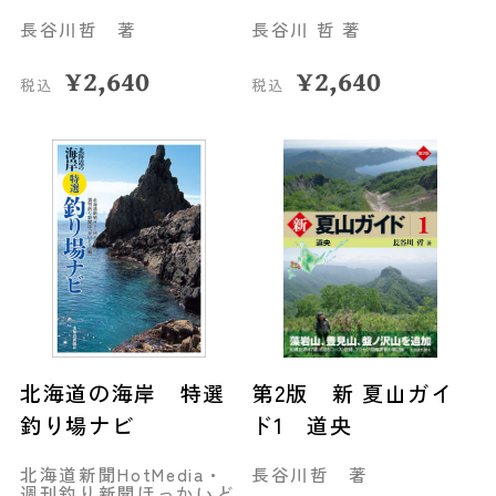
長谷川哲 著
長谷川 哲 著
¥
2,640
¥
2,640
税込
税込
北海道の海岸 特選
第2版 新 夏山ガイ
釣り場ナビ
ド1 道央
北海道新聞HotMedia・
長谷川哲 著
週刊釣り新聞ほっかいど