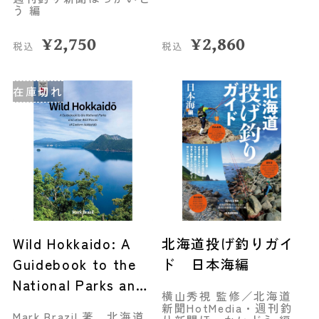
う 編
¥
2,750
¥
2,860
税込
税込
在庫切れ
Wild Hokkaido: A
北海道投げ釣りガイ
Guidebook to the
ド 日本海編
National Parks and
横山秀視 監修／北海道
other Wild Places
新聞HotMedia・週刊釣
Mark Brazil 著、北海道