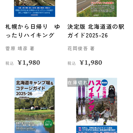
札幌から日帰り ゆ
決定版 北海道道の駅
ったりハイキング
ガイド2025-26
菅原 靖彦 著
花岡俊吾 著
¥
1,980
¥
1,980
税込
税込
在庫切れ