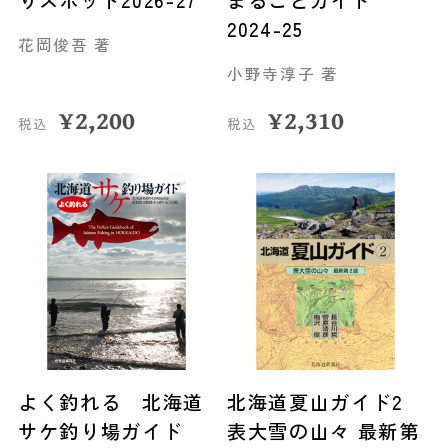
りスポット2026-27
まるごとガイド
2024-25
花岡俊吾 著
小野寺淳子 著
¥
2,200
¥
2,310
税込
税込
よく釣れる 北海道
北海道夏山ガイド2
サケ釣り場ガイド
表大雪の山々 最新第