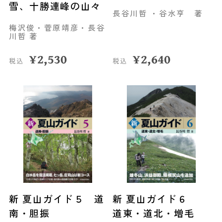
雪、十勝連峰の山々
長谷川哲 ・谷水亨 著
梅沢俊・菅原靖彦・長谷
川哲 著
¥
2,530
¥
2,640
税込
税込
新 夏山ガイド５ 道
新 夏山ガイド６
南・胆振
道東・道北・増毛