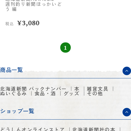
週刊釣り新聞ほっかいど
う 編
¥
3,080
税込
1
商品一覧
北海道新聞 バックナンバー
本
雑貨文具
ぬいぐるみ
食品・酒
グッズ
その他
ショップ一覧
どうしんオンラインストア
北海道新聞社の本