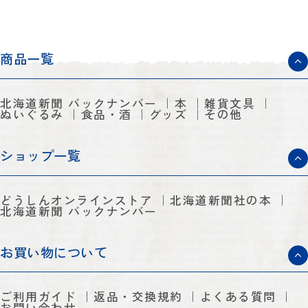
商品一覧
北海道新聞 バックナンバー
本
雑貨文具
ぬいぐるみ
食品・酒
グッズ
その他
ショップ一覧
どうしんオンラインストア
北海道新聞社の本
北海道新聞 バックナンバー
お買い物について
ご利用ガイド
返品・交換規約
よくある質問
お問い合わせ