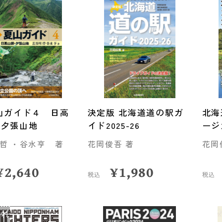
山ガイド４ 日高
決定版 北海道道の駅ガ
北海
・夕張山地
イド2025-26
ージ
哲 ・谷水亨 著
花岡俊吾 著
花岡
¥
2,640
¥
1,980
税込
税込
切れ