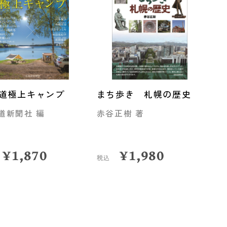
道極上キャンプ
まち歩き 札幌の歴史
道新聞社 編
赤谷正樹 著
¥
1,870
¥
1,980
税込