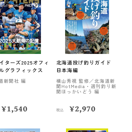
イターズ2025オフィ
北海道投げ釣りガイド
ルグラフィックス
日本海編
道新聞社 編
横山秀視 監修／北海道新
聞HotMedia・週刊釣り新
聞ほっかいどう 編
¥
1,540
¥
2,970
税込