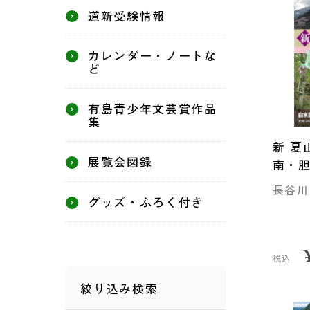
道新受験情報
カレンダー・ノートな
ど
有島青少年文芸賞作品
集
新 夏
展覧会図録
南・
長谷川
グッズ・ふろく付き
税込
絞り込み検索