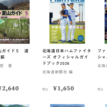
山ガイド５ 道
北海道日本ハムファイタ
ファ
胆振
ーズ オフィシャルガイ
シャ
ドブック2026
哲 著
北海
北海道新聞社 編
¥
2,640
¥
1,650
税込
税込