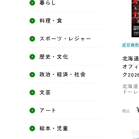
暮らし
料理・食
スポーツ・レジャー
近日発
歴史・文化
北海
オフ
政治・経済・社会
ク202
北海道
ドーレ
文芸
アート
税込
絵本・児童