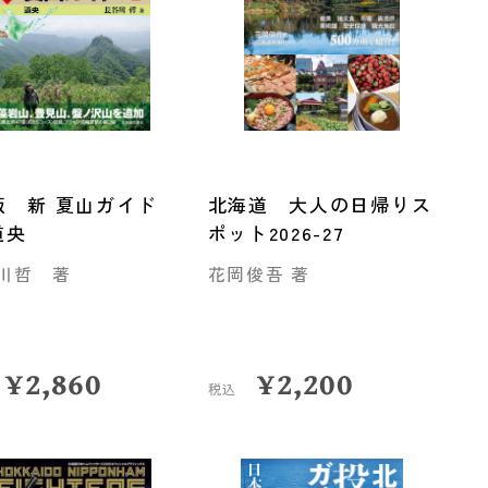
版 新 夏山ガイド
北海道 大人の日帰りス
道央
ポット2026-27
川哲 著
花岡俊吾 著
¥
2,860
¥
2,200
税込