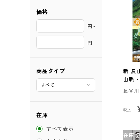
価格
円~ 
円
商品タイプ
新 夏
山脈
長谷川
税込
在庫
すべて表示
在庫