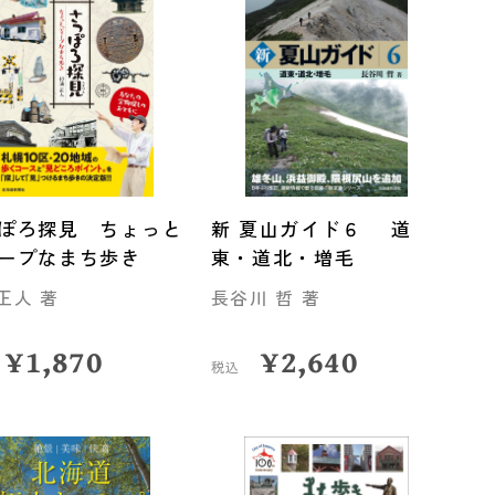
ぽろ探見 ちょっと
新 夏山ガイド６ 道
ープなまち歩き
東・道北・増毛
正人 著
長谷川 哲 著
¥
1,870
¥
2,640
税込