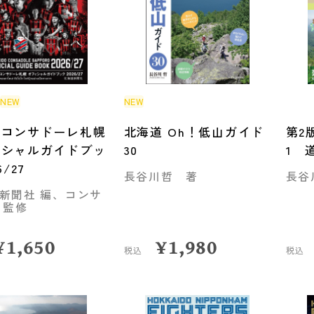
売
NEW
NEW
道コンサドーレ札幌
北海道 Oh！低山ガイド
第2
ィシャルガイドブッ
30
1 
6/27
長谷川哲 著
長谷
新聞社 編、コンサ
 監修
¥
1,650
¥
1,980
税込
税込