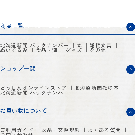
商品一覧
北海道新聞 バックナンバー
本
雑貨文具
ぬいぐるみ
食品・酒
グッズ
その他
ショップ一覧
どうしんオンラインストア
北海道新聞社の本
北海道新聞 バックナンバー
お買い物について
ご利用ガイド
返品・交換規約
よくある質問
お問い合わせ