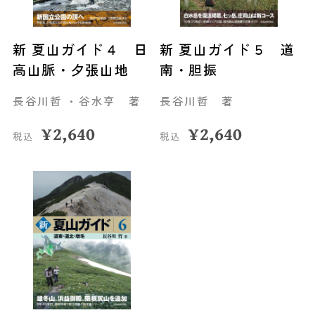
新 夏山ガイド４ 日
新 夏山ガイド５ 道
高山脈・夕張山地
南・胆振
長谷川哲 ・谷水亨 著
長谷川哲 著
¥
2,640
¥
2,640
税込
税込