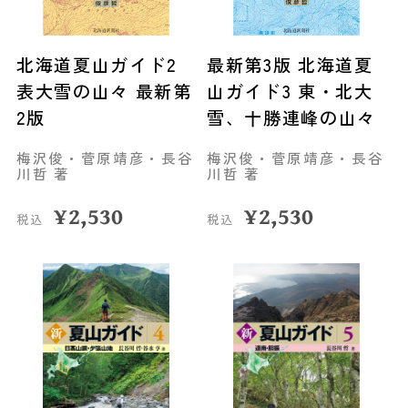
北海道夏山ガイド2
最新第3版 北海道夏
表大雪の山々 最新第
山ガイド3 東・北大
2版
雪、十勝連峰の山々
梅沢俊・菅原靖彦・長谷
梅沢俊・菅原靖彦・長谷
川哲 著
川哲 著
¥
2,530
¥
2,530
税込
税込