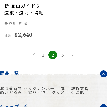
新 夏山ガイド６
道東・道北・増毛
長谷川 哲 著
¥
2,640
税込
1
2
3
商品一覧
北海道新聞 バックナンバー
本
雑貨文具
ぬいぐるみ
食品・酒
グッズ
その他
ショップ一覧