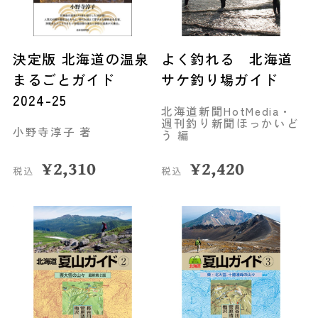
決定版 北海道の温泉
よく釣れる 北海道
まるごとガイド
サケ釣り場ガイド
2024-25
北海道新聞HotMedia・
週刊釣り新聞ほっかいど
小野寺淳子 著
う 編
¥
2,310
¥
2,420
税込
税込