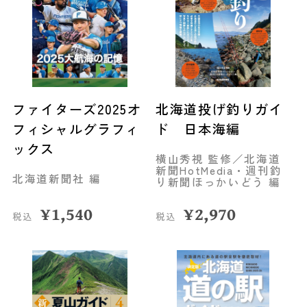
ファイターズ2025オ
北海道投げ釣りガイ
フィシャルグラフィ
ド 日本海編
ックス
横山秀視 監修／北海道
新聞HotMedia・週刊釣
北海道新聞社 編
り新聞ほっかいどう 編
¥
1,540
¥
2,970
税込
税込