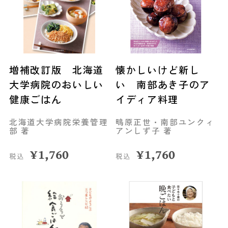
増補改訂版 北海道
懐かしいけど新し
大学病院のおいしい
い 南部あき子のア
健康ごはん
イディア料理
北海道大学病院栄養管理
鴫原正世・南部ユンクィ
部 著
アンしず子 著
¥
1,760
¥
1,760
税込
税込