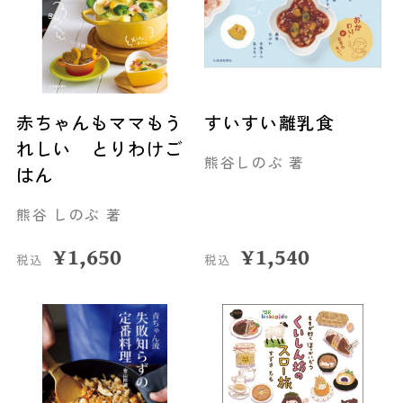
赤ちゃんもママもう
すいすい離乳食
れしい とりわけご
熊谷しのぶ 著
はん
熊谷 しのぶ 著
¥
1,650
¥
1,540
税込
税込