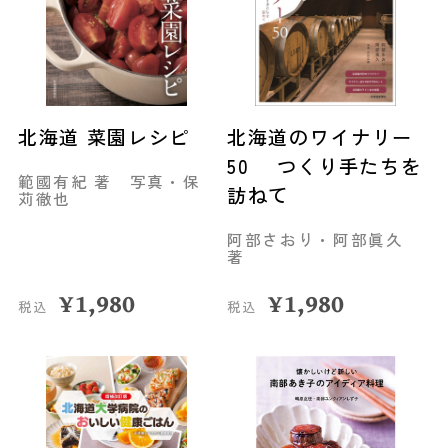
北海道 菜園レシピ
北海道のワイナリー
50 つくり手たちを
範國有紀 著 写真・保
訪ねて
苅徹也
阿部さおり・阿部眞久
著
¥
1,980
¥
1,980
税込
税込