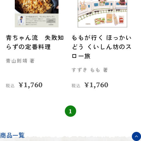
青ちゃん流 失敗知
ももが行く ほっかい
らずの定番料理
どう くいしん坊のス
ロー旅
青山則靖 著
すずき もも 著
¥
1,760
¥
1,760
税込
税込
1
商品一覧