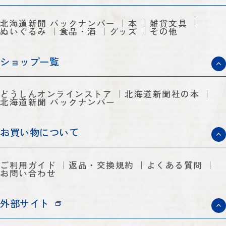
北海道新聞 バックナンバー
本
雑貨文具
ぬいぐるみ
食品・酒
グッズ
その他
ショップ一覧
どうしんオンラインストア
北海道新聞社の本
北海道新聞 バックナンバー
お買い物について
ご利用ガイド
返品・交換規約
よくある質問
お問い合わせ
外部サイト