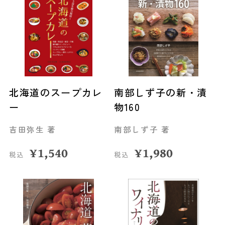
北海道のスープカレ
南部しず子の新・漬
ー
物160
吉田弥生 著
南部しず子 著
¥
1,540
¥
1,980
税込
税込