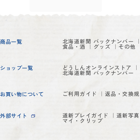
北海道新聞 バックナンバー
商品一覧
食品・酒
グッズ
その他
どうしんオンラインストア
ショップ一覧
北海道新聞 バックナンバー
ご利用ガイド
返品・交換規
お買い物について
道新プレイガイド
道新写真
外部サイト
マイ・クリップ